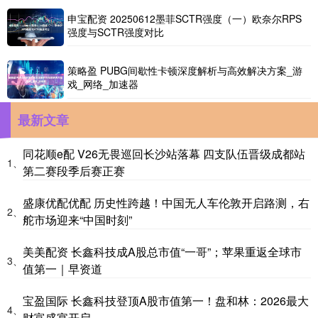
申宝配资 20250612墨菲SCTR强度（一）欧奈尔RPS
强度与SCTR强度对比
策略盈 PUBG间歇性卡顿深度解析与高效解决方案_游
戏_网络_加速器
最新文章
同花顺e配 V26无畏巡回长沙站落幕 四支队伍晋级成都站
1、
第二赛段季后赛正赛
盛康优配优配 历史性跨越！中国无人车伦敦开启路测，右
2、
舵市场迎来“中国时刻”
美美配资 长鑫科技成A股总市值“一哥”；苹果重返全球市
3、
值第一｜早资道
宝盈国际 长鑫科技登顶A股市值第一！盘和林：2026最大
4、
财富盛宴开启