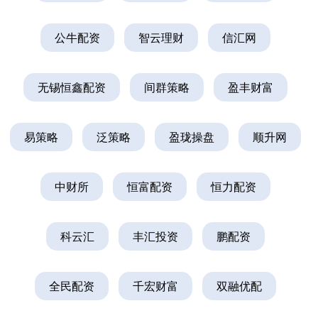
公牛配资
智云理财
信汇网
无锡恒鑫配资
间群策略
盈丰财富
易策略
泛策略
盈珑操盘
顺升网
中财所
恒富配资
恒力配资
科云汇
丰汇投资
鹏配资
全民配资
千宏财富
双融优配