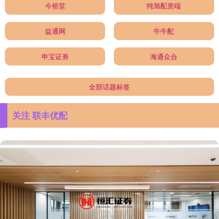
今裕堂
纯旭配资端
益通网
牛牛配
申宝证券
海通众合
全部话题标签
关注 联丰优配