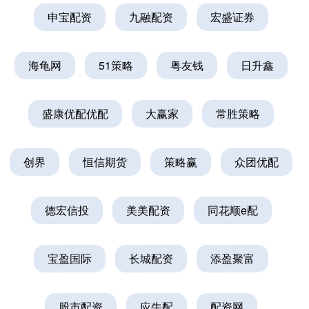
申宝配资
九融配资
宏盛证券
海龟网
51策略
粤友钱
日升鑫
盛康优配优配
大赢家
常胜策略
创界
恒信期货
策略赢
众团优配
德宏信投
美美配资
同花顺e配
宝盈国际
长城配资
添盈聚富
股市配资
应牛配
配资网