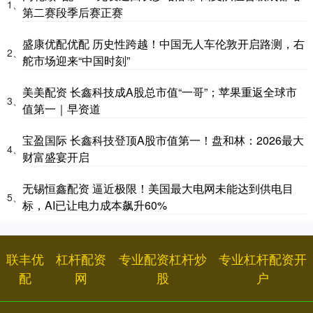
1、
第二赛段季后赛正赛
盛康优配优配 历史性跨越！中国无人车伦敦开启路测，右
2、
舵市场迎来“中国时刻”
美美配资 长鑫科技成A股总市值“一哥”；苹果重返全球市
3、
值第一｜早资道
宝盈国际 长鑫科技登顶A股市值第一！盘和林：2026最大
4、
财富盛宴开启
无锡恒鑫配资 逼近极限！美国最大电网未能达到供电目
5、
标，AI已让电力成本飙升60%
联丰优
杠杆配资
专业配资杠杆炒
专业杠杆配资开
配
网
股
户