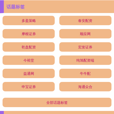
话题标签
多盈策略
春安配资
摩根证券
顺应网
乾盘配资
宏发证券
今裕堂
纯旭配资端
益通网
牛牛配
申宝证券
海通众合
全部话题标签