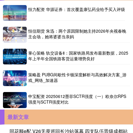
恒力配资 华源证券：首次覆盖康弘药业给予买入评级
恒信期货 朱迅：两个原因限制她主持2026年央视春晚
主会场，她将婆婆当亲妈
掌心策略 轨交设备Ⅱ：国家铁路局发布最新数据，2025
年上半年全国铁路客货运量增势良好
策略盈 PUBG间歇性卡顿深度解析与高效解决方案_游
戏_网络_加速器
申宝配资 20250612墨菲SCTR强度（一）欧奈尔RPS
强度与SCTR强度对比
最新文章
同花顺e配 V26无畏巡回长沙站落幕 四支队伍晋级成都站