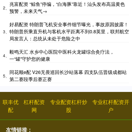
兆富配资 “鲸鱼”停编，“白海豚”靠近！汕头发布高温黄色
2、
预警，未来天气→
好易配资 特朗普飞机安全事件细节曝光，事故原因披露！
特朗普所乘直升机与客机水平距离不到0.8英里，联邦航空
3、
局发言人：总统从未处于危险之中
毅鸣天汇 水乡中心医院中医科火龙罐综合灸疗法，
4、
一“罐”守护您的健康
同花顺e配 V26无畏巡回长沙站落幕 四支队伍晋级成都站
5、
第二赛段季后赛正赛
联丰优
杠杆配资
专业配资杠杆炒
专业杠杆配资开
配
网
股
户
友情链接：