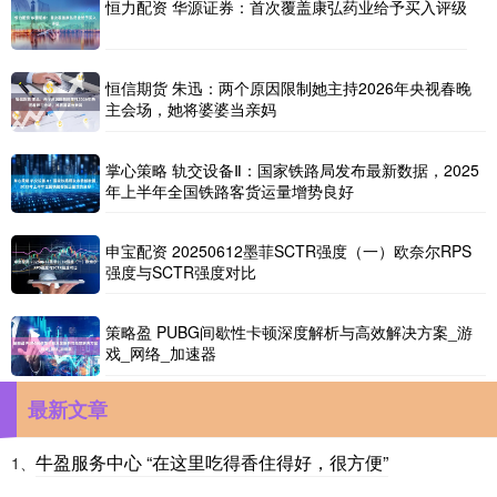
恒力配资 华源证券：首次覆盖康弘药业给予买入评级
恒信期货 朱迅：两个原因限制她主持2026年央视春晚
主会场，她将婆婆当亲妈
掌心策略 轨交设备Ⅱ：国家铁路局发布最新数据，2025
年上半年全国铁路客货运量增势良好
申宝配资 20250612墨菲SCTR强度（一）欧奈尔RPS
强度与SCTR强度对比
策略盈 PUBG间歇性卡顿深度解析与高效解决方案_游
戏_网络_加速器
最新文章
牛盈服务中心 “在这里吃得香住得好，很方便”
1、