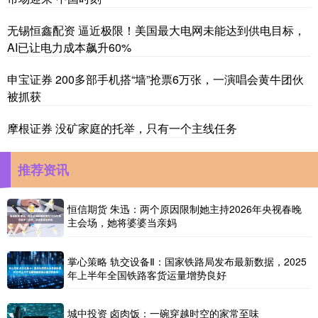
无锡恒鑫配资 逼近极限！美国最大电网未能达到供电目标，
AI已让电力成本飙升60%
申宝证券 200多部手机搭“墙”抢票6万张，一演唱会黄牛团伙
被抓获
摩根证券 没矿家庭的托举，只有一个主线任务
推荐资讯
恒信期货 朱迅：两个原因限制她主持2026年央视春晚
主会场，她将婆婆当亲妈
掌心策略 轨交设备Ⅱ：国家铁路局发布最新数据，2025
年上半年全国铁路客货运量增势良好
城中投资 卤肉饭：一碗穿越时空的家常至味